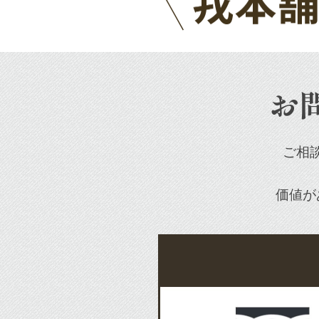
お
ご相
価値が