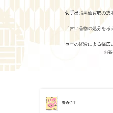
切手
出張高価買取の戎
「古い品物の処分を考
長年の経験による幅広
お客
普通切手