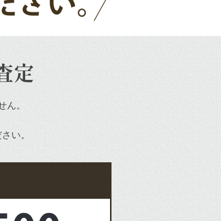
査定
せん。
ださい。