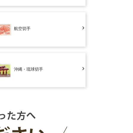
航空切手
沖縄・琉球切手