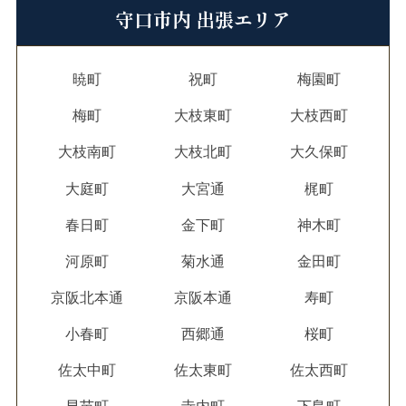
守口市内 出張エリア
暁町
祝町
梅園町
梅町
大枝東町
大枝西町
大枝南町
大枝北町
大久保町
大庭町
大宮通
梶町
春日町
金下町
神木町
河原町
菊水通
金田町
京阪北本通
京阪本通
寿町
小春町
西郷通
桜町
佐太中町
佐太東町
佐太西町