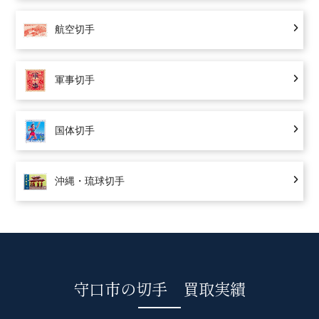
航空切手
軍事切手
国体切手
沖縄・琉球切手
守口市の切手 買取実績