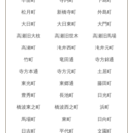
早苗町
寺内町
下島町
松月町
新橋寺町
外島町
大日町
大日東町
大門町
高瀬旧大枝
高瀬旧世木
高瀬旧馬場
高瀬町
滝井西町
滝井元町
竹町
竜田通
寺方錦通
寺方本通
寺方元町
土居町
東光町
東郷通
藤田町
豊秀町
長池町
日光町
橋波東之町
橋波西之町
浜町
馬場町
東町
日向町
日吉町
平代町
文園町