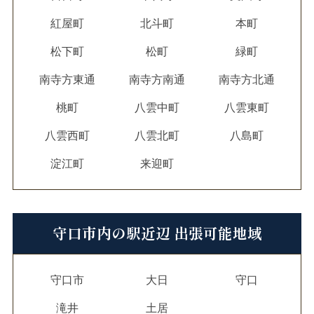
紅屋町
北斗町
本町
松下町
松町
緑町
南寺方東通
南寺方南通
南寺方北通
桃町
八雲中町
八雲東町
八雲西町
八雲北町
八島町
淀江町
来迎町
守口市内の駅近辺 出張可能地域
守口市
大日
守口
滝井
土居