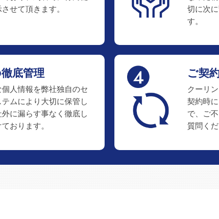
示させて頂きます。
切に次に
す。
の徹底管理
ご契
な個人情報を弊社独自のセ
クーリン
ステムにより大切に保管し
契約時に
社外に漏らす事なく徹底し
で、ご不
けております。
質問くだ