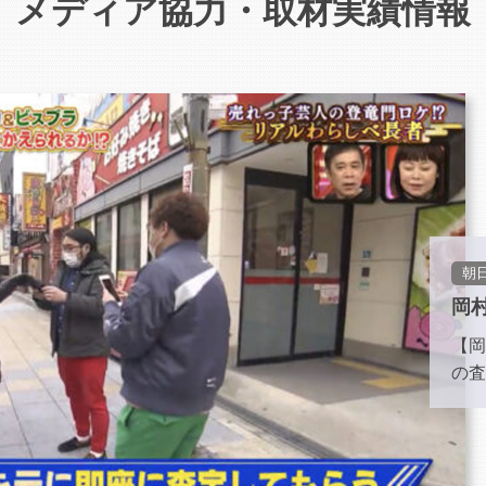
メディア協力・取材実績情報
朝
岡
【岡
の査