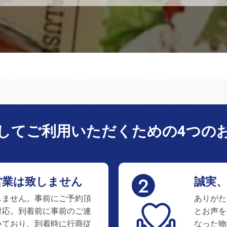
してご利用いただくための
4つの
営業は致しません
誠実
しません。事前にご予約頂
ありがた
対応。到着前に事前のご連
とお声を
いており、到着時に行商従
なった物