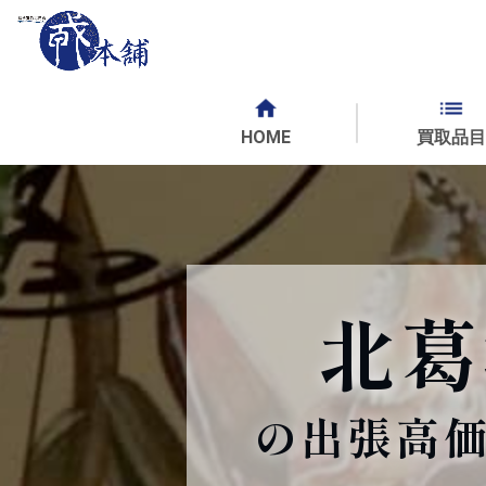
HOME
買取品目
北葛
の出張高