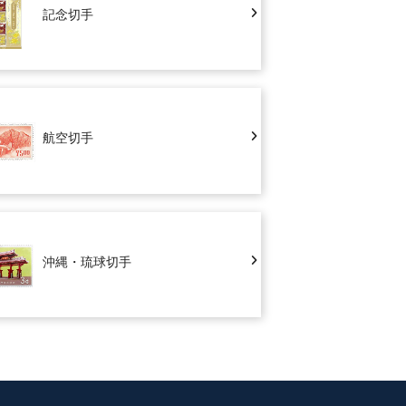
記念切手
航空切手
沖縄・琉球切手