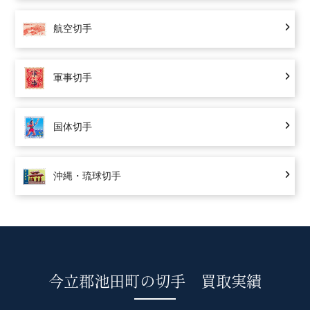
航空切手
軍事切手
国体切手
沖縄・琉球切手
今立郡池田町の切手 買取実績